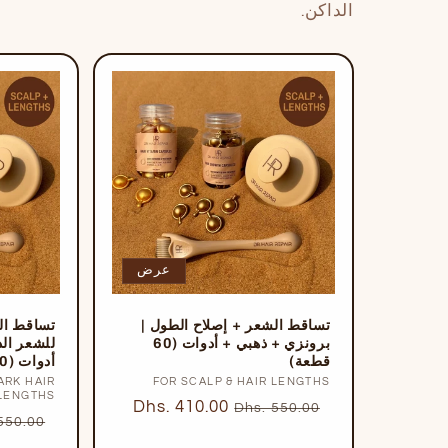
الداكن.
عرض
تساقط الشعر + إصلاح الطول |
تساقط ال
برونزي + ذهبي + أدوات (60
للشعر الد
قطعة)
أدوات (60 قطعة)
FOR SCALP & HAIR LENGTHS
بائع:
ARK HAIR
LENGTHS
السعر
سعر
Dhs. 410.00
Dhs. 550.00
السعر
550.00
العادي
البيع
العادي