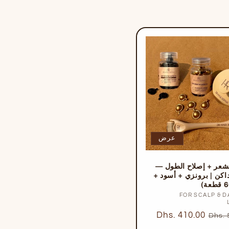
عرض
شعر + إصلاح الطول —
اكن | برونزي + أسود +
FOR SCALP & D
بائع:
سعر
Dhs. 410.00
Dhs. 
البيع