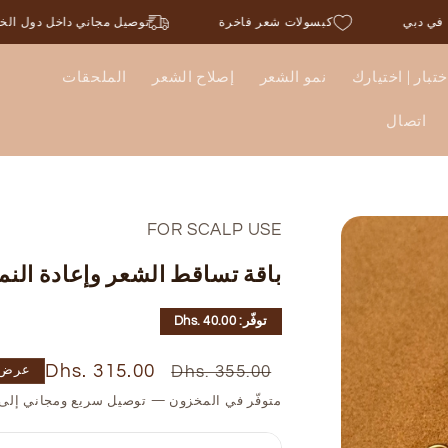
مقرّنا في دبي
كبسولات شعر فاخرة
توصيل مج
ختبار | اختيارك
نمو الشعر
إصلاح الشعر
الملحقات
اتصال
FOR SCALP USE
باقة تساقط الشعر وإعادة النمو | بر
توفّر: Dhs. 40.00
السعر
سعر
Dhs. 315.00
Dhs. 355.00
عرض
العادي
البيع
متوفّر في المخزون — توصيل سريع ومجاني إلى 