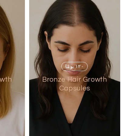
١٢٠ يومًا
owth
Bronze Hair Growth
Capsules