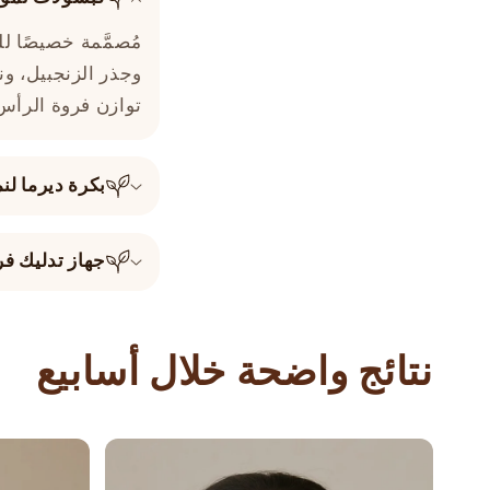
مُصمَّمة خصيصًا ل
وجذر الزنجبيل، ون
توازن فروة الرأس
بكرة ديرما لن
جهاز تدليك ف
نتائج واضحة خلال أسابيع