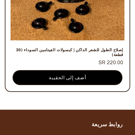
إصلاح الطول للشعر الداكن | كبسولات الفيتامين السوداء (30
قطعة)
السعر
220.00 SR
العادي
أضف إلى الحقيبة
روابط سريعة